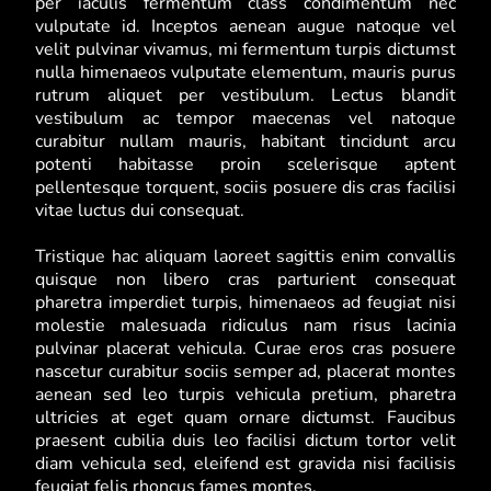
per iaculis fermentum class condimentum nec
vulputate id. Inceptos aenean augue natoque vel
velit pulvinar vivamus, mi fermentum turpis dictumst
nulla himenaeos vulputate elementum, mauris purus
rutrum aliquet per vestibulum. Lectus blandit
vestibulum ac tempor maecenas vel natoque
curabitur nullam mauris, habitant tincidunt arcu
potenti habitasse proin scelerisque aptent
pellentesque torquent, sociis posuere dis cras facilisi
vitae luctus dui consequat.
Tristique hac aliquam laoreet sagittis enim convallis
quisque non libero cras parturient consequat
pharetra imperdiet turpis, himenaeos ad feugiat nisi
molestie malesuada ridiculus nam risus lacinia
pulvinar placerat vehicula. Curae eros cras posuere
nascetur curabitur sociis semper ad, placerat montes
aenean sed leo turpis vehicula pretium, pharetra
ultricies at eget quam ornare dictumst. Faucibus
praesent cubilia duis leo facilisi dictum tortor velit
diam vehicula sed, eleifend est gravida nisi facilisis
feugiat felis rhoncus fames montes.