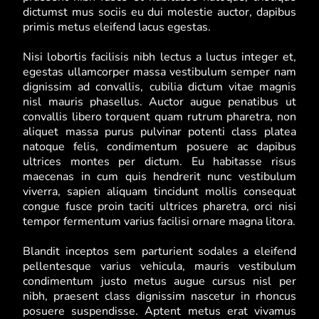
dictumst mus sociis eu dui molestie auctor, dapibus
primis metus eleifend lacus egestas.
Nisi lobortis facilisis nibh lectus a luctus integer et,
egestas ullamcorper massa vestibulum semper nam
dignissim ad convallis, cubilia dictum vitae magnis
nisl mauris phasellus. Auctor augue penatibus ut
convallis libero torquent quam rutrum pharetra, non
aliquet massa purus pulvinar potenti class platea
natoque felis, condimentum posuere ac dapibus
ultrices montes per dictum. Eu habitasse risus
maecenas in cum quis hendrerit nunc vestibulum
viverra, sapien aliquam tincidunt mollis consequat
congue fusce proin taciti ultrices pharetra, orci nisi
tempor fermentum varius facilisi ornare magna litora.
Blandit inceptos sem parturient sodales a eleifend
pellentesque varius vehicula, mauris vestibulum
condimentum justo metus augue cursus nisl per
nibh, praesent class dignissim nascetur in rhoncus
posuere suspendisse. Aptent metus erat vivamus