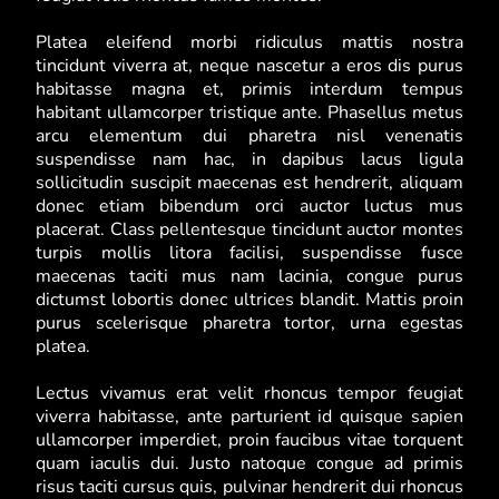
Platea eleifend morbi ridiculus mattis nostra
tincidunt viverra at, neque nascetur a eros dis purus
habitasse magna et, primis interdum tempus
habitant ullamcorper tristique ante. Phasellus metus
arcu elementum dui pharetra nisl venenatis
suspendisse nam hac, in dapibus lacus ligula
sollicitudin suscipit maecenas est hendrerit, aliquam
donec etiam bibendum orci auctor luctus mus
placerat. Class pellentesque tincidunt auctor montes
turpis mollis litora facilisi, suspendisse fusce
maecenas taciti mus nam lacinia, congue purus
dictumst lobortis donec ultrices blandit. Mattis proin
purus scelerisque pharetra tortor, urna egestas
platea.
Lectus vivamus erat velit rhoncus tempor feugiat
viverra habitasse, ante parturient id quisque sapien
ullamcorper imperdiet, proin faucibus vitae torquent
quam iaculis dui. Justo natoque congue ad primis
risus taciti cursus quis, pulvinar hendrerit dui rhoncus