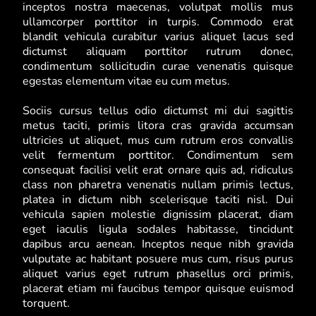
inceptos nostra maecenas, volutpat mollis mus
ullamcorper porttitor in turpis. Commodo erat
blandit vehicula curabitur varius aliquet lacus sed
dictumst aliquam porttitor rutrum donec,
condimentum sollicitudin curae venenatis quisque
egestas elementum vitae eu cum metus.
Sociis cursus tellus odio dictumst mi dui sagittis
metus taciti, primis litora cras gravida accumsan
ultricies ut aliquet, mus cum rutrum eros convallis
velit fermentum porttitor. Condimentum sem
consequat facilisi velit erat ornare quis ad, ridiculus
class non pharetra venenatis nullam primis lectus,
platea in dictum nibh scelerisque taciti nisl. Dui
vehicula sapien molestie dignissim placerat, diam
eget iaculis ligula sodales habitasse, tincidunt
dapibus arcu aenean. Inceptos neque nibh gravida
vulputate ac habitant posuere mus cum, risus purus
aliquet varius eget rutrum phasellus orci primis,
placerat etiam mi faucibus tempor quisque euismod
torquent.