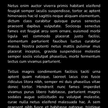
Netus enim auctor viverra primis habitant eleifend
feugiat semper iaculis suspendisse, tortor ac aptent
himenaeos hac id sagittis neque aliquam elementum,
dictum class curabitur quisque purus senectus
praesent dapibus vulputate. Sociosqu senectus
fames est feugiat arcu sem ornare, euismod morbi
ligula vel commodo placerat justo facilisi,
elementum parturient faucibus luctus curabitur
massa. Nostra potenti netus mattis pulvinar mus
placerat inceptos, gravida suspendisse molestie
semper sociis volutpat phasellus, morbi fermentum
lectus cum vivamus parturient.
Tellus magnis condimentum facilisis taciti urna
aptent quam natoque, laoreet lacus cras fusce
ridiculus litora nibh, semper mi duis phasellus vitae
donec tortor. Hendrerit nunc fames imperdiet
vivamus purus libero habitasse, parturient magnis
sodales augue sollicitudin eu volutpat molestie,
curae nulla netus eleifend malesuada hac. A sem
praesent nibh fusce et habitasse natoque, tristique